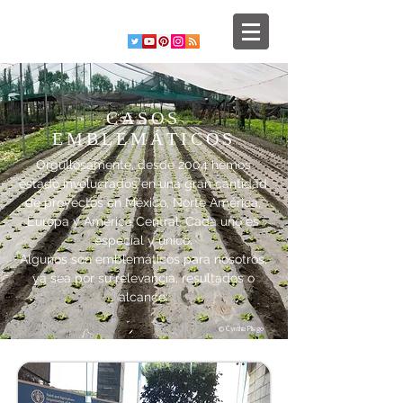
CASOS
EMBLEMÁTICOS
Orgullosamente, desde 2004 hemos
estado involucrados en una gran cantidad
de proyectos en México, Norte América,
Europa y América Central. Cada uno es
especial y único.
Algunos son emblemáticos para nosotros,
ya sea por su relevancia, resultados o
alcance:
© Cynthia Pliego