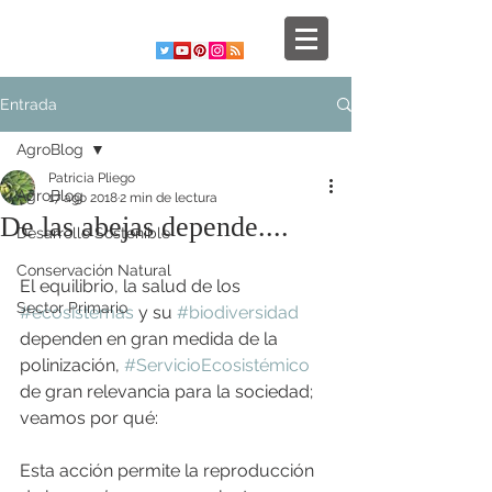
Entrada
AgroBlog
Patricia Pliego
AgroBlog
17 ago 2018
2 min de lectura
De las abejas depende....
Desarrollo Sostenible
Conservación Natural
El equilibrio, la salud de los 
Sector Primario
#ecosistemas
 y su 
#biodiversidad
dependen en gran medida de la 
polinización, 
#ServicioEcosistémico
de gran relevancia para la sociedad; 
veamos por qué:
Esta acción permite la reproducción 