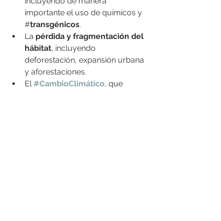
incluyendo de manera 
importante el uso de químicos y 
#
transgénicos
.
La 
pérdida y fragmentación del 
hábitat
, incluyendo 
deforestación, expansión urbana 
y aforestaciones.
El 
#CambioClimático
, que 
modifica patrones de floración y 
desplazamiento.
La 
introducción de especies 
invasoras
, como abejorro,  
Nosema ceranae
 y el ácaro 
Varroa.
Algunos 
parásitos y 
enfermedades
.